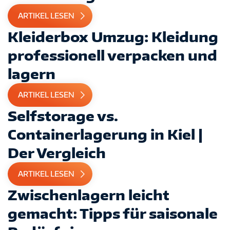
ARTIKEL LESEN
Kleiderbox Umzug: Kleidung
professionell verpacken und
lagern
ARTIKEL LESEN
Selfstorage vs.
Containerlagerung in Kiel |
Der Vergleich
ARTIKEL LESEN
Zwischenlagern leicht
gemacht: Tipps für saisonale
IMPRESSUM
DATENSCHUTZ
AGB