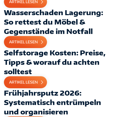
ARTIKEL LESEN
Wasserschaden Lagerung:
So rettest du Möbel &
Gegenstände im Notfall
ARTIKEL LESEN
Selfstorage Kosten: Preise,
Tipps & worauf du achten
solltest
ARTIKEL LESEN
Frühjahrsputz 2026:
Systematisch entrümpeln
IMPRESSUM
DATENSCHUTZ
AGB
und organisieren