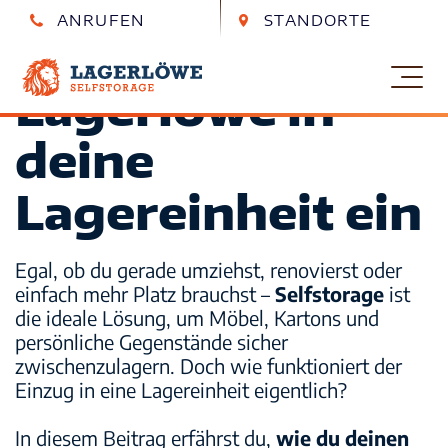
ANRUFEN
STANDORTE
So ziehst du mit
Essen
Essen
0201 890 852 0
Berthold-Beitz-Boulevard 318
Lagerlöwe in
Lagerlöwe – Garage mieten Kiel
Kiel
Kiel
0431 580 919 30
Eckernförder Str. 259
deine
Self-Storage
Magdeburg
Magdeburg
Lagereinheit ein
0391 289 235 30
Lüneburger Str. 24
Wie Lagerlöwe funktioniert
Leipzig
Leipzig
0341 989 850 70
Zschortauer Str. 3a
Egal, ob du gerade umziehst, renovierst oder
Häufige Fragen
einfach mehr Platz brauchst –
Selfstorage
ist
die ideale Lösung, um Möbel, Kartons und
persönliche Gegenstände sicher
Löwencare Premium
zwischenzulagern. Doch wie funktioniert der
Einzug in eine Lagereinheit eigentlich?
Möbel einlagern
In diesem Beitrag erfährst du,
wie du deinen