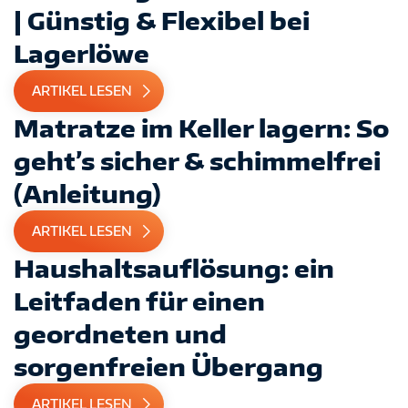
| Günstig & Flexibel bei
Lagerlöwe
ARTIKEL LESEN
Matratze im Keller lagern: So
geht’s sicher & schimmelfrei
(Anleitung)
ARTIKEL LESEN
Haushaltsauflösung: ein
Leitfaden für einen
geordneten und
sorgenfreien Übergang
IMPRESSUM
DATENSCHUTZ
AGB
ARTIKEL LESEN