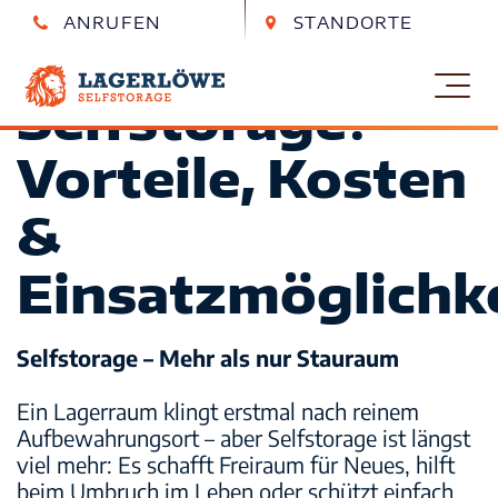
ANRUFEN
STANDORTE
Warum
Essen
Essen
0201 890 852 0
Berthold-Beitz-Boulevard 318
Selfstorage?
Lagerlöwe – Garage mieten Kiel
Kiel
Kiel
0431 580 919 30
Eckernförder Str. 259
Vorteile, Kosten
Self-Storage
Magdeburg
Magdeburg
&
0391 289 235 30
Lüneburger Str. 24
Wie Lagerlöwe funktioniert
Leipzig
Leipzig
Einsatzmöglichk
0341 989 850 70
Zschortauer Str. 3a
Häufige Fragen
Selfstorage – Mehr als nur Stauraum
Löwencare Premium
Ein Lagerraum klingt erstmal nach reinem
Aufbewahrungsort – aber Selfstorage ist längst
Möbel einlagern
viel mehr: Es schafft Freiraum für Neues, hilft
beim Umbruch im Leben oder schützt einfach