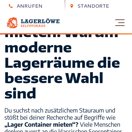
ANRUFEN
STANDORTE
Lager Container
Essen
Essen
0201 890 852 0
Berthold-Beitz-Boulevard 318
mieten: Warum
Lagerlöwe – Garage mieten Kiel
Kiel
Kiel
0431 580 919 30
Eckernförder Str. 259
moderne
Self-Storage
Magdeburg
Magdeburg
Lagerräume die
0391 289 235 30
Lüneburger Str. 24
Wie Lagerlöwe funktioniert
Leipzig
Leipzig
bessere Wahl
0341 989 850 70
Zschortauer Str. 3a
Häufige Fragen
sind
Löwencare Premium
Du suchst nach zusätzlichem Stauraum und
stößt bei deiner Recherche auf Begriffe wie
Möbel einlagern
„Lager Container mieten“?
Viele Menschen
denken zuerst an die klassischen Seecontainer