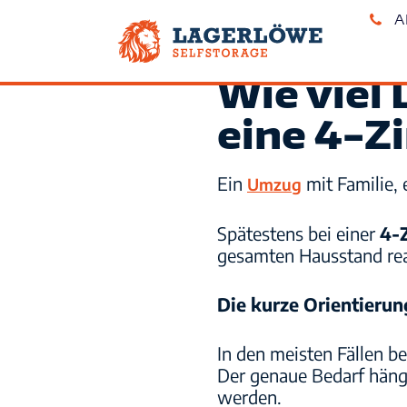
A
Wie viel
Lagerlöwe – Garage mieten
eine 4-
Kiel
Ein
mit Familie, 
Umzug
Self-Storage
Spätestens bei einer
4-
gesamten Hausstand real
Die kurze Orientierun
In den meisten Fällen b
Der genaue Bedarf häng
werden.