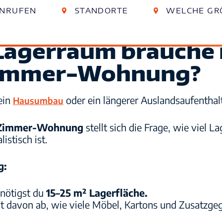
NRUFEN
STANDORTE
WELCHE GRÖ
Essen
Essen
0201 890 852 0
Berthold-Beitz-Boulevard 318
 Lagerraum brauche 
Kiel
Kiel
Zimmer-Wohnung?
0431 580 919 30
Wie Lagerlöwe funktioniert
Eckernförder Str. 259
Magdeburg
Magdeburg
ein
oder ein längerer Auslandsaufenthal
0391 289 235 30
Hausumbau
Lüneburger Str. 24
Häufige Fragen
Leipzig
Leipzig
Zimmer-Wohnung
stellt sich die Frage, wie viel L
0341 989 850 70
Zschortauer Str. 3a
istisch ist.
Löwencare Premium
g:
enötigst du
15–25 m² Lagerfläche.
t davon ab, wie viele Möbel, Kartons und Zusatzge