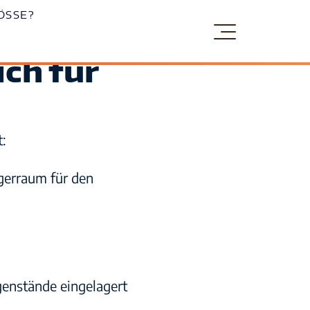
SSE?
ich für
Möbel einlagern
t:
Sicherheit
agerraum für den
Standorte
genstände eingelagert