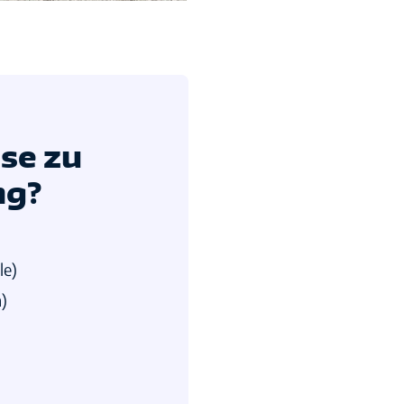
se zu
ng?
le)
)