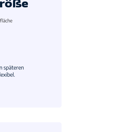
größe
fläche
en späteren
exibel.