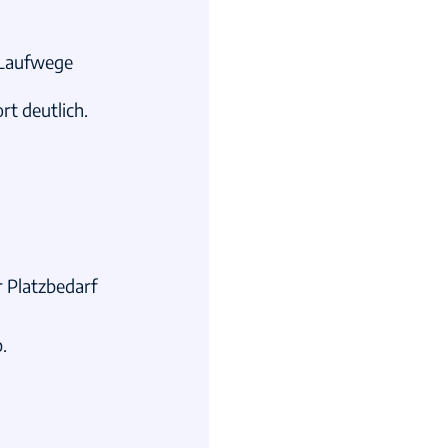
 Laufwege
t deutlich.
r Platzbedarf
.