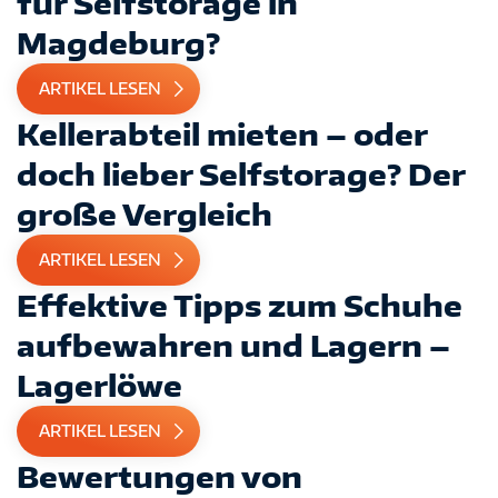
für Selfstorage in
Magdeburg?
ARTIKEL LESEN
Kellerabteil mieten – oder
doch lieber Selfstorage? Der
große Vergleich
ARTIKEL LESEN
Effektive Tipps zum Schuhe
aufbewahren und Lagern –
Lagerlöwe
ARTIKEL LESEN
IMPRESSUM
DATENSCHUTZ
AGB
Bewertungen von