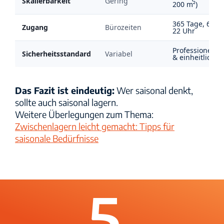
Skalierbarkeit
Gering
200 m²)
365 Tage, 6–
Zugang
Bürozeiten
22 Uhr
Professionell
Sicherheitsstandard
Variabel
& einheitlich
Das Fazit ist eindeutig:
Wer saisonal denkt,
sollte auch saisonal lagern.
Weitere Überlegungen zum Thema:
Zwischenlagern leicht gemacht: Tipps für
saisonale Bedürfnisse
5.