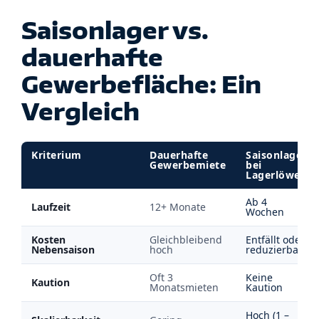
Saisonlager vs.
dauerhafte
Gewerbefläche: Ein
Vergleich
Kriterium
Dauerhafte
Saisonlager
Gewerbemiete
bei
Lagerlöwe
Ab 4
Laufzeit
12+ Monate
Wochen
Kosten
Gleichbleibend
Entfällt oder
Nebensaison
hoch
reduzierbar
Oft 3
Keine
Kaution
Monatsmieten
Kaution
Hoch (1 –