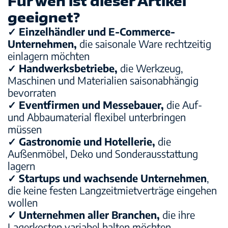
Für wen ist dieser Artikel
geeignet?
✓ Einzelhändler und E-Commerce-
Unternehmen
,
die saisonale Ware rechtzeitig
einlagern möchten
✓ Handwerksbetriebe
,
die Werkzeug,
Maschinen und Materialien saisonabhängig
bevorraten
✓ Eventfirmen und Messebauer
,
die Auf-
und Abbaumaterial flexibel unterbringen
müssen
✓ Gastronomie und Hotellerie
,
die
Außenmöbel, Deko und Sonderausstattung
lagern
✓ Startups und wachsende Unternehmen
,
die keine festen Langzeitmietverträge eingehen
wollen
✓ Unternehmen aller Branchen
,
die ihre
Lagerkosten variabel halten möchten